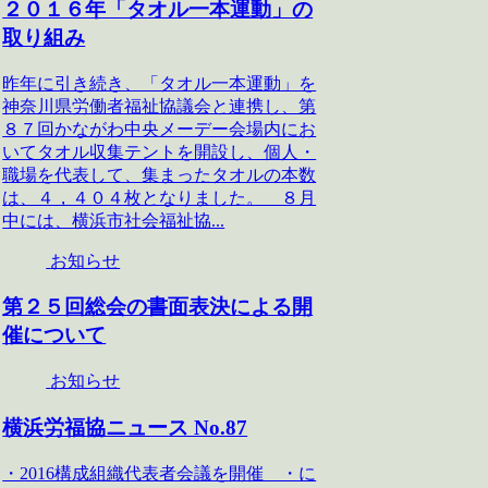
２０１６年「タオル一本運動」の
取り組み
昨年に引き続き、「タオル一本運動」を
神奈川県労働者福祉協議会と連携し、第
８７回かながわ中央メーデー会場内にお
いてタオル収集テントを開設し、個人・
職場を代表して、集まったタオルの本数
は、４，４０４枚となりました。 ８月
中には、横浜市社会福祉協...
お知らせ
第２５回総会の書面表決による開
催について
お知らせ
横浜労福協ニュース No.87
・2016構成組織代表者会議を開催 ・に