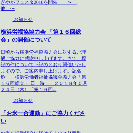
ぎやかフェスタ2016を開催 〜
他 〜
お知らせ
横浜労福協協力会 「第１６回総
会」の開催について
日頃から横浜労福協協力会に対するご理
解ご協力に感謝申し上げます。さて、標
記の件について下記のとおり開催いたし
ますので、ご案内申し上げます。記名
称 横浜労働者福祉協議会協力会「第
１６回総会」 日 時 ２０１８年５月
２４日（木）「第１６回...
お知らせ
「お米一合運動」にご協力くださ
い