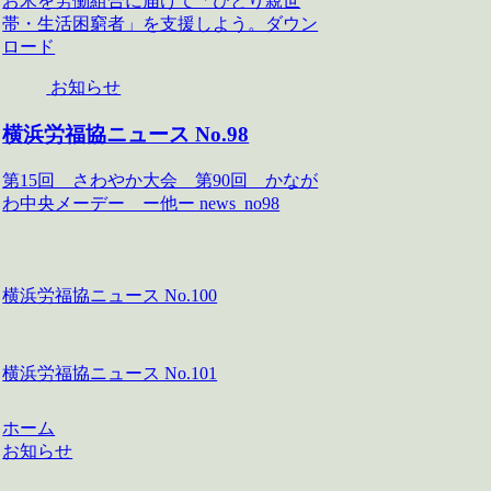
お米を労働組合に届けて「ひとり親世
帯・生活困窮者」を支援しよう。ダウン
ロード
お知らせ
横浜労福協ニュース No.98
第15回 さわやか大会 第90回 かなが
わ中央メーデー ー他ー news_no98
横浜労福協ニュース No.100
横浜労福協ニュース No.101
ホーム
お知らせ