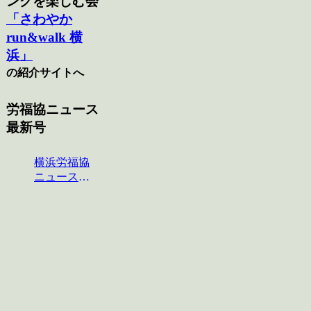
ングを楽しむ会
「さわやか
run&walk 横
浜」
の紹介サイトへ
労福協ニュース
最新号
横浜労福協
ニュース
No.124