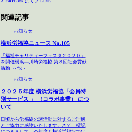
X
Facebook
はてブ
LINE
関連記事
お知らせ
横浜労福協ニュース No.105
「福祉チャリティーフェスタ２０２０」
を開催横浜―川崎労福協 第８回社会貢献
活動 ～他～
お知らせ
２０２５年度 横浜労福協「会員特
別サービス 」 （コラボ事業） につ
いて
日頃から労福協の諸活動に対するご理解
とご協力に感謝いたします。さて、標記
につきまして、今年度も横浜労福協では