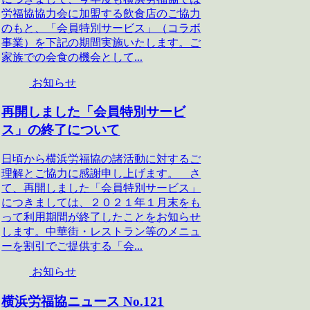
労福協協力会に加盟する飲食店のご協力
のもと、「会員特別サービス」（コラボ
事業）を下記の期間実施いたします。ご
家族での会食の機会として...
お知らせ
再開しました「会員特別サービ
ス」の終了について
日頃から横浜労福協の諸活動に対するご
理解とご協力に感謝申し上げます。 さ
て、再開しました「会員特別サービス」
につきましては、２０２１年１月末をも
って利用期間が終了したことをお知らせ
します。中華街・レストラン等のメニュ
ーを割引でご提供する「会...
お知らせ
横浜労福協ニュース No.121