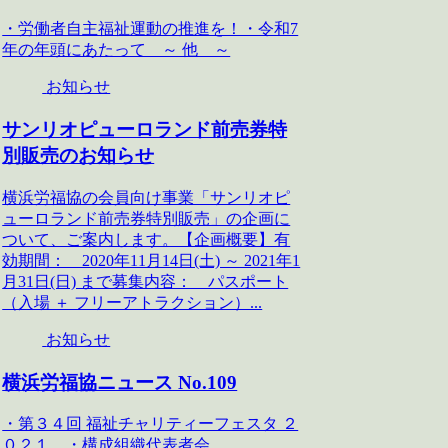
・労働者自主福祉運動の推進を！・令和7
年の年頭にあたって ～ 他 ～
お知らせ
サンリオピューロランド前売券特
別販売のお知らせ
横浜労福協の会員向け事業「サンリオピ
ューロランド前売券特別販売」の企画に
ついて、ご案内します。【企画概要】有
効期間： 2020年11月14日(土) ～ 2021年1
月31日(日) まで募集内容： パスポート
（入場 ＋ フリーアトラクション）...
お知らせ
横浜労福協ニュース No.109
・第３４回 福祉チャリティーフェスタ ２
０２１ ・構成組織代表者会