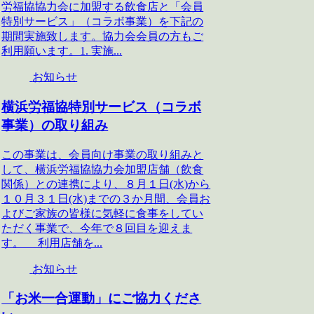
労福協協力会に加盟する飲食店と「会員
特別サービス」（コラボ事業）を下記の
期間実施致します。協力会会員の方もご
利用願います。1. 実施...
お知らせ
横浜労福協特別サービス（コラボ
事業）の取り組み
この事業は、会員向け事業の取り組みと
して、横浜労福協協力会加盟店舗（飲食
関係）との連携により、８月１日(水)から
１０月３１日(水)までの３か月間、会員お
よびご家族の皆様に気軽に食事をしてい
ただく事業で、今年で８回目を迎えま
す。 利用店舗を...
お知らせ
「お米一合運動」にご協力くださ