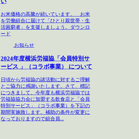
い
お米価格の高騰が続いています。 お米
を労働組合に届けて「ひとり親世帯・生
活困窮者」を支援しましょう。ダウンロ
ード
お知らせ
2024年度横浜労福協「会員特別サ
ービス 」（コラボ事業） について
日頃から労福協の諸活動に対するご理解
とご協力に感謝いたします。さて、標記
につきまして、今年度も横浜労福協では
労福協協力会に加盟する飲食店と「会員
特別サービス」（コラボ事業）を下記の
期間実施致します。補助の条件が変更に
なっておりますので組合員...