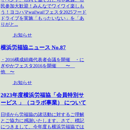
民参加大歓迎！みんなでワイワイ楽しも
う！ヨコハマwai!wai!フェスタ2025フード
ドライブを実施「もったいない」を「あ
りがと...
お知らせ
横浜労福協ニュース No.87
・2016構成組織代表者会議を開催 ・に
ぎやかフェスタ2016を開催 〜
他 〜
お知らせ
2023年度横浜労福協「会員特別サ
ービス 」（コラボ事業） について
日頃から労福協の諸活動に対するご理解
とご協力に感謝いたします。さて、標記
につきまして、今年度も横浜労福協では