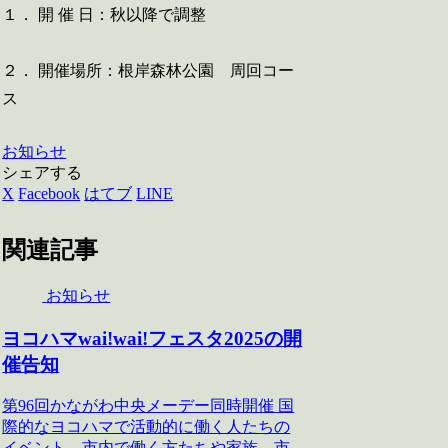
１． 開 催 日：秋以降で調整
２． 開催場所：根岸森林公園 周回コー
ス
お知らせ
シェアする
X
Facebook
はてブ
LINE
関連記事
お知らせ
ヨコハマwai!wai!フェスタ2025の開
催告知
第96回かながわ中央メーデー同時開催 国
際的なヨコハマで活動的に働く人たちの
イベント。市内で働く方たちや家族、市