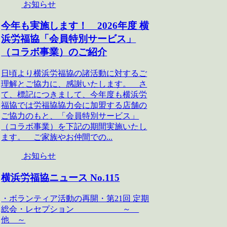
お知らせ
今年も実施します！ 2026年度 横
浜労福協「会員特別サービス」
（コラボ事業）のご紹介
日頃より横浜労福協の諸活動に対するご
理解とご協力に、感謝いたします。 さ
て、標記につきまして、今年度も横浜労
福協では労福協協力会に加盟する店舗の
ご協力のもと、「会員特別サービス」
（コラボ事業）を下記の期間実施いたし
ます。 ご家族やお仲間での...
お知らせ
横浜労福協ニュース No.115
・ボランティア活動の再開・第21回 定期
総会・レセプション ～
他 ～