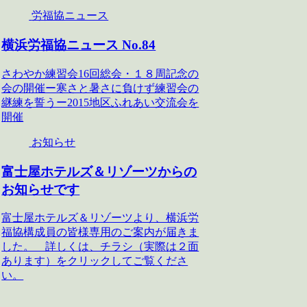
労福協ニュース
横浜労福協ニュース No.84
さわやか練習会16回総会・１８周記念の
会の開催ー寒さと暑さに負けず練習会の
継練を誓うー2015地区ふれあい交流会を
開催
お知らせ
富士屋ホテルズ＆リゾーツからの
お知らせです
富士屋ホテルズ＆リゾーツより、横浜労
福協構成員の皆様専用のご案内が届きま
した。 詳しくは、チラシ（実際は２面
あります）をクリックしてご覧くださ
い。