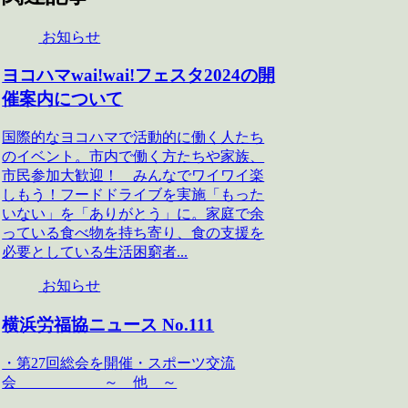
お知らせ
ヨコハマwai!wai!フェスタ2024の開
催案内について
国際的なヨコハマで活動的に働く人たち
のイベント。市内で働く方たちや家族、
市民参加大歓迎！ みんなでワイワイ楽
しもう！フードドライブを実施「もった
いない」を「ありがとう」に。家庭で余
っている食べ物を持ち寄り、食の支援を
必要としている生活困窮者...
お知らせ
横浜労福協ニュース No.111
・第27回総会を開催・スポーツ交流
会 ～ 他 ～