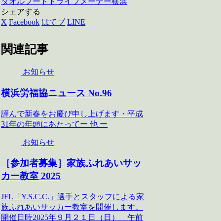
タオル
フードドライブ
メーデー
横浜
シェアする
X
Facebook
はてブ
LINE
関連記事
お知らせ
横浜労福協ニュース No.96
謹んで新春をお慶び申し上げます・平成
31年の年頭にあたってー 他 ー
お知らせ
［参加者募集］家族ふれあいサッ
カー教室 2025
JFL「Y.S.C.C.」選手とスタッフによる家
族ふれあいサッカー教室を開催します。
開催日時2025年９月２１日（日） 午前