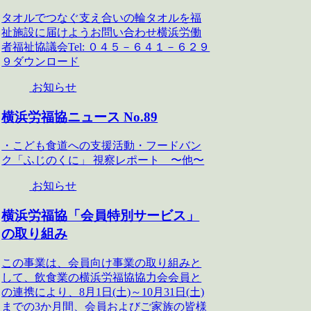
タオルでつなぐ支え合いの輪タオルを福
祉施設に届けようお問い合わせ横浜労働
者福祉協議会Tel: ０４５－６４１－６２９
９ダウンロード
お知らせ
横浜労福協ニュース No.89
・こども食道への支援活動・フードバン
ク「ふじのくに」 視察レポート 〜他〜
お知らせ
横浜労福協「会員特別サービス」
の取り組み
この事業は、会員向け事業の取り組みと
して、飲食業の横浜労福協協力会会員と
の連携により、8月1日(土)～10月31日(土)
までの3か月間、会員およびご家族の皆様