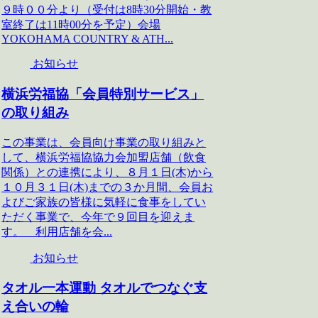
９時００分より（受付は8時30分開始・教
室終了は11時00分を予定）会場
YOKOHAMA COUNTRY & ATH...
お知らせ
横浜労福協「会員特別サービス」
の取り組み
この事業は、会員向け事業の取り組みと
して、横浜労福協協力会加盟店舗（飲食
関係）との連携により、８月１日(木)から
１０月３１日(木)までの３か月間、会員お
よびご家族の皆様に気軽に食事をしてい
ただく事業で、今年で９回目を迎えま
す。 利用店舗を会...
お知らせ
タオル一本運動 タオルでつなぐ支
え合いの輪