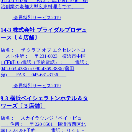
0120-616-004 FAX： 045-681-1056 明
治創業の老舗大型広東料理店です。 ...
会員特別サービス2019
14-3 株式会社 ブライダルプロデュ
ース〔４店舗〕
店名： ザ クラブ オブ エクセレントコ
ースト住所： 〒231-0023 横浜市中区
山下町105電話（予約電話）： 電話：
045-663-4386 or 090-4369-3886 (藤田
宛) FAX： 045-681-3136 ...
会員特別サービス2019
9-3 横浜ベイシェラトンホテル＆タ
ワーズ〔３店舗〕
店名： スカイラウンジ「ベイ・ビュ
ー」住所： 〒220-8501 横浜市西区北
幸1-3-23 28F予約： 電話： ０４５－