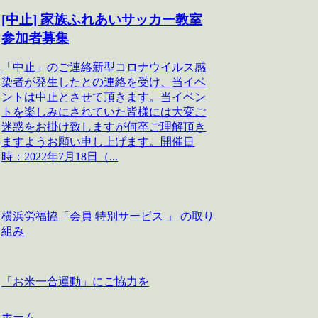
[中止] 家族ふれあいサッカー教室
参加者募集
「中止」のご連絡新型コロナウイルス感
染者が発生したとの連絡を受け、当イベ
ントは中止とさせて頂きます。当イベン
トを楽しみにされていた皆様には大変ご
迷惑をお掛け致しますが何卒ご理解頂き
ますようお願い申し上げます。開催日
時：2022年7月18日（...
横浜労福協「会員 特別サービス 」 の取り
組み
「お米一合運動」にご協力を
ホーム