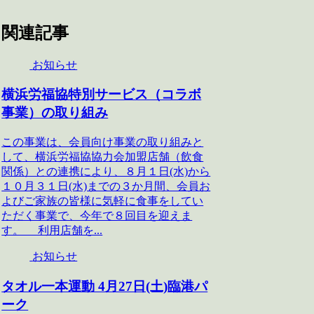
関連記事
お知らせ
横浜労福協特別サービス（コラボ
事業）の取り組み
この事業は、会員向け事業の取り組みと
して、横浜労福協協力会加盟店舗（飲食
関係）との連携により、８月１日(水)から
１０月３１日(水)までの３か月間、会員お
よびご家族の皆様に気軽に食事をしてい
ただく事業で、今年で８回目を迎えま
す。 利用店舗を...
お知らせ
タオル一本運動 4月27日(土)臨港パ
ーク