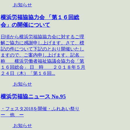
お知らせ
横浜労福協協力会 「第１６回総
会」の開催について
日頃から横浜労福協協力会に対するご理
解ご協力に感謝申し上げます。さて、標
記の件について下記のとおり開催いたし
ますので、ご案内申し上げます。記名
称 横浜労働者福祉協議会協力会「第
１６回総会」 日 時 ２０１８年５月
２４日（木）「第１６回...
お知らせ
横浜労福協ニュース No.95
・フェスタ2018を開催・ふれあい祭り
ー 他 ー
お知らせ