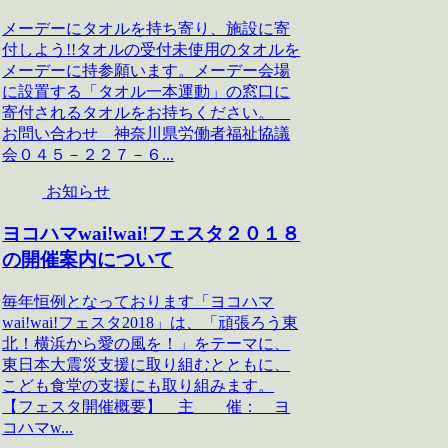
メーデーにタオルを持ち寄り、施設に寄
付しよう!!タオルの受付未使用のタオルを
メーデーに持参願います。メーデー会場
に設置する「タオル一本運動」の窓口に
寄付されるタオルをお持ちください。
お問い合わせ 神奈川県労働者福祉協議
会０４５－２２７－６...
お知らせ
ヨコハマwai!wai!フェスタ２０１８
の開催案内について
毎年恒例となっております「ヨコハマ
wai!wai!フェスタ2018」は、「頑張ろう東
北！横浜から愛の風を！」をテーマに、
東日本大震災支援に取り組むとともに、
こども食堂の支援にも取り組みます。
【フェスタ開催概要】 主 催： ヨ
コハマw...