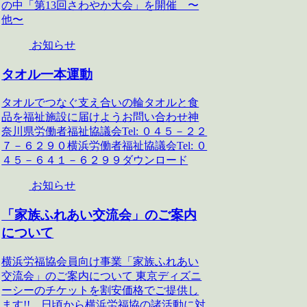
の中「第13回さわやか大会」を開催 〜
他〜
お知らせ
タオル一本運動
タオルでつなぐ支え合いの輪タオルと食
品を福祉施設に届けようお問い合わせ神
奈川県労働者福祉協議会Tel: ０４５－２２
７－６２９０横浜労働者福祉協議会Tel: ０
４５－６４１－６２９９ダウンロード
お知らせ
「家族ふれあい交流会」のご案内
について
横浜労福協会員向け事業「家族ふれあい
交流会」のご案内について 東京ディズニ
ーシーのチケットを割安価格でご提供し
ます!! 日頃から横浜労福協の諸活動に対