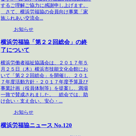
するご理解ご協力に感謝申し上げます。
さて、横浜労福協の会員向け事業「家
族ふれあい交流会...
お知らせ
横浜労福協「第２２回総会」の終
了について
横浜労働者福祉協議会は、２０１７年５
月２５日（木）横浜市技能文化会館にお
いて「第２２回総会」を開催し、２０１
７年度活動方針・２０１７年度予算及び
事業計画（役員体制等）を提案し、満場
一致で賛成されました。 総会では、助
け合い・支え合い、安心・...
お知らせ
横浜労福協ニュース No.120