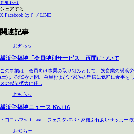
お知らせ
シェアする
X
Facebook
はてブ
LINE
関連記事
お知らせ
横浜労福協「会員特別サービス」再開について
この事業は、会員向け事業の取り組みとして、飲食業の横浜労福協
(土)までの3か月間、会員およびご家族の皆様に気軽に食事
スの感染拡大に伴...
お知らせ
横浜労福協ニュース No.116
・ヨコハマwai！wai！フェスタ2023・家族ふ
お知らせ