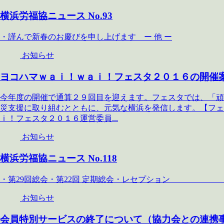
横浜労福協ニュース No.93
・謹んで新春のお慶びを申し上げます ー 他 ー
お知らせ
ヨコハマｗａｉ！ｗａｉ！フェスタ２０１６の開催
今年度の開催で通算２９回目を迎えます。フェスタでは、「頑
災支援に取り組むとともに、元気な横浜を発信します。【フ
ｉ！フェスタ２０１６運営委員...
お知らせ
横浜労福協ニュース No.118
・第29回総会・第22回 定期総会・レセプショ
お知らせ
会員特別サービスの終了について（協力会との連携