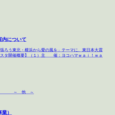
案内について
張ろう東北・横浜から愛の風を」テーマに、東日本大震
ェスタ開催概要】（１）主 催：ヨコハマｗａｉ！ｗａ
ン ～ 他 ～
事業）