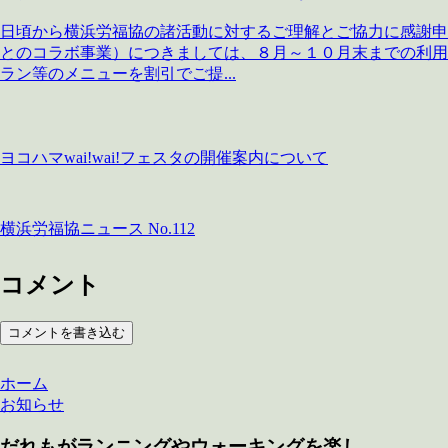
日頃から横浜労福協の諸活動に対するご理解とご協力に感謝申
とのコラボ事業）につきましては、８月～１０月末までの利用
ラン等のメニューを割引でご提...
ヨコハマwai!wai!フェスタの開催案内について
横浜労福協ニュース No.112
コメント
コメントを書き込む
ホーム
お知らせ
だれもがランニングやウォーキングを楽し