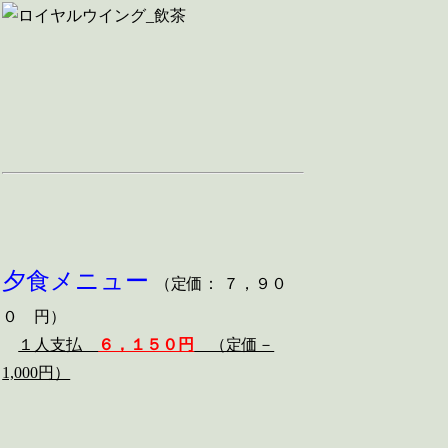
夕食メニュー
（定価： ７，９０
０ 円）
１人支払
６，１５０円
（定価－
1,000円）